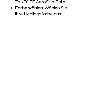
TAKEOFF AeroSkin-Folie.
Farbe wählen:
Wählen Sie
Ihre Lieblingsfarbe aus
unserer breiten Palette
(bitte in dem Material
entsprechenden Feld
angeben).
Pflichtangabe (UAS-Nr.):
Geben Sie Ihre offizielle
UAS-Betreibernummer ein.
Sonstiger Gravurtext:
Ergänzen Sie nach
Wunsch weitere Angaben
wie Ihre Telefonnummer
(für eine neue Zeile
einfach ein Komma
setzen).
Wichtiger Sicherheitshinweis