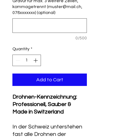
Gravur für max. 3 weitere Zeilen,
kommagetrennt (muster@mail.ch,
078xxxxxxx) (optional)
0/500
Quantity
*
Add to Cart
Drohnen-Kennzeichnung:
Professionell, Sauber &
Made in Switzerland
In der Schweiz unterstehen
fast alle Drohnen der