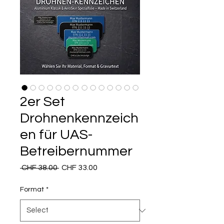
2er Set
Drohnenkennzeich
en für UAS-
Betreibernummer
Regular
Sale
 CHF 38.00 
CHF 33.00
Price
Price
Format
*