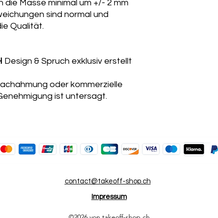
 die Masse minimal um +/- 2 mm
bweichungen sind normal und
ie Qualität.
H
Design & Spruch exklusiv erstellt
, Nachahmung oder kommerzielle
Genehmigung ist untersagt.
contact@takeoff-shop.ch
Impressum
©2026 von takeoff-shop.ch