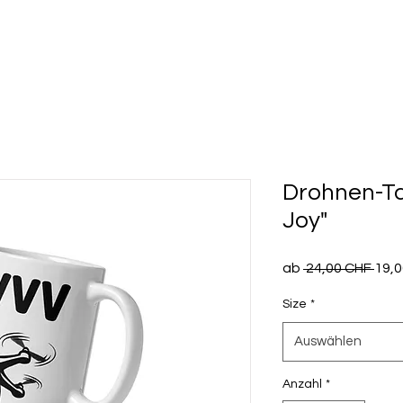
Drohnen-Ta
Joy"
Stan
ab
 24,00 CHF 
19,
Size
*
Auswählen
Anzahl
*