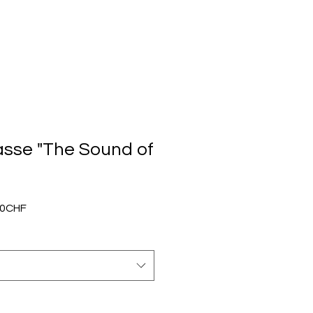
sse "The Sound of
dardpreis
Sale-
00CHF
Preis